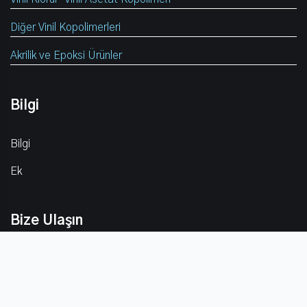
Diğer Vinil Kopolimerleri
Akrilik ve Epoksi Ürünler
Bilgi
Bilgi
Ek
Bize Ulaşın
sales9@bouling-chem.com
+8615651039172