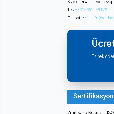
Size en kısa sürede cevap
Tel:
+8615651039172
E-posta:
sales9@boulin
Ücret
Esnek ödem
Sertifikasyo
Vinil Karo Reçinesi IS