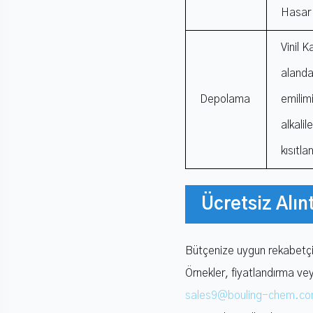
Hasar 
Vinil K
alanda
Depolama
emilim
alkali
kısıtla
Ücretsiz Alınt
Bütçenize uygun rekabetçi Vi
Örnekler, fiyatlandırma vey
sales9@bouling-chem.c