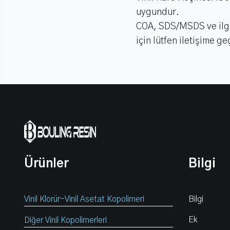
uygundur.
COA, SDS/MSDS ve ilgili
için lütfen iletişime ge
Ürünler
Bilgi
Vinil Klorür-Vinil Asetat Kopolimeri
Bilgi
Ek
Diğer Vinil Kopolimerleri