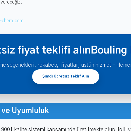
 vereceğiz.
g-chem.com
siz fiyat teklifi alınBouling
e seçenekleri, rekabetçi fiyatlar, üstün hizmet - Hemen 
Şimdi Ücretsiz Teklif Alın
n ve Uyumluluk
O 9001 kalite sistemi kapsamında üretilmekte olup ilgili