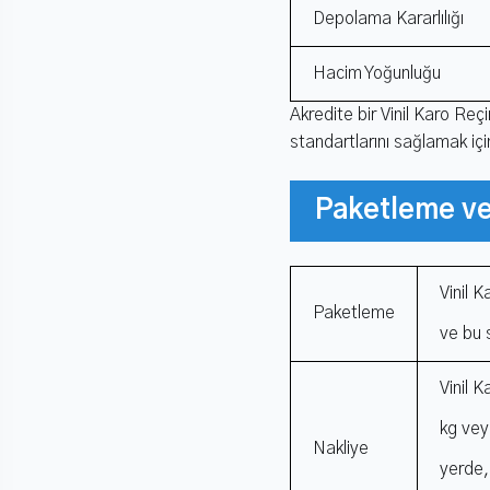
Depolama Kararlılığı
Hacim Yoğunluğu
Akredite bir Vinil Karo Reçin
standartlarını sağlamak içi
Paketleme v
Vinil K
Paketleme
ve bu 
Vinil 
kg vey
Nakliye
yerde,