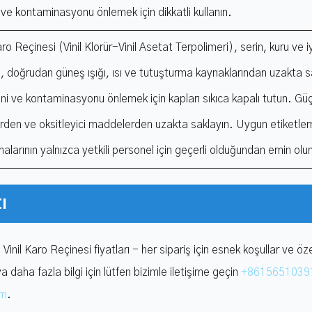
ve kontaminasyonu önlemek için dikkatli kullanın.
aro Reçinesi (Vinil Klorür-Vinil Asetat Terpolimeri), serin, kuru ve iy
, doğrudan güneş ışığı, ısı ve tutuşturma kaynaklarından uzakta 
ini ve kontaminasyonu önlemek için kapları sıkıca kapalı tutun. Güç
lerden ve oksitleyici maddelerden uzakta saklayın. Uygun etiketle
malarının yalnızca yetkili personel için geçerli olduğundan emin olu
ı
nil Karo Reçinesi fiyatları - her sipariş için esnek koşullar ve özell
a daha fazla bilgi için lütfen bizimle iletişime geçin
+8615651039
om
.