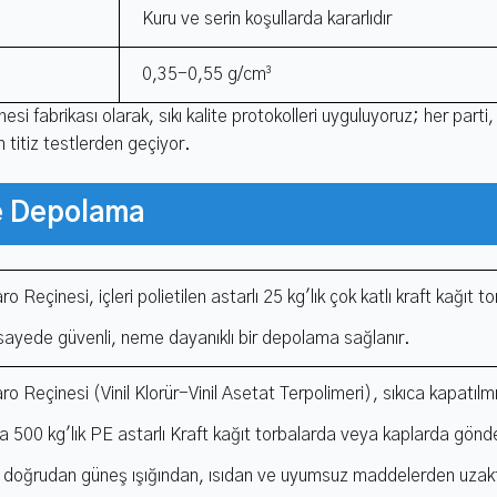
Kuru ve serin koşullarda kararlıdır
0,35-0,55 g/cm³
esi fabrikası olarak, sıkı kalite protokolleri uyguluyoruz; her parti, 
n titiz testlerden geçiyor.
e Depolama
aro Reçinesi, içleri polietilen astarlı 25 kg'lık çok katlı kraft kağıt
sayede güvenli, neme dayanıklı bir depolama sağlanır.
Karo Reçinesi (Vinil Klorür-Vinil Asetat Terpolimeri), sıkıca kapatıl
a 500 kg'lık PE astarlı Kraft kağıt torbalarda veya kaplarda gönderi
 doğrudan güneş ışığından, ısıdan ve uyumsuz maddelerden uzakta