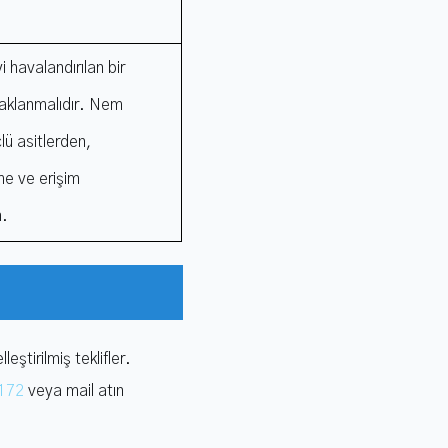
i havalandırılan bir
saklanmalıdır. Nem
lü asitlerden,
me ve erişim
n.
eştirilmiş teklifler.
172
veya mail atın