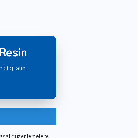
 Resin
bilgi alın!
 yasal düzenlemelere