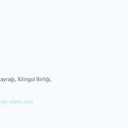
i
yrağı, Xilingol Birliği,
ing-chem.com