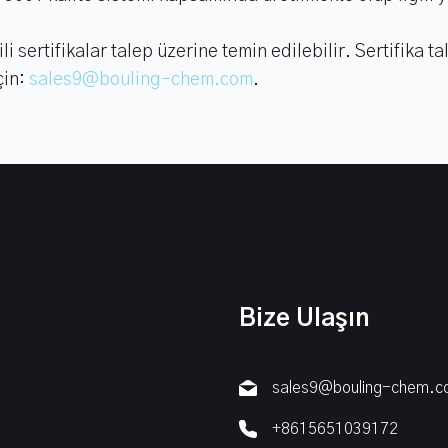
 sertifikalar talep üzerine temin edilebilir. Sertifika ta
çin:
sales9@bouling-chem.com
.
Bize Ulaşın
sales9@bouling-chem.
+8615651039172