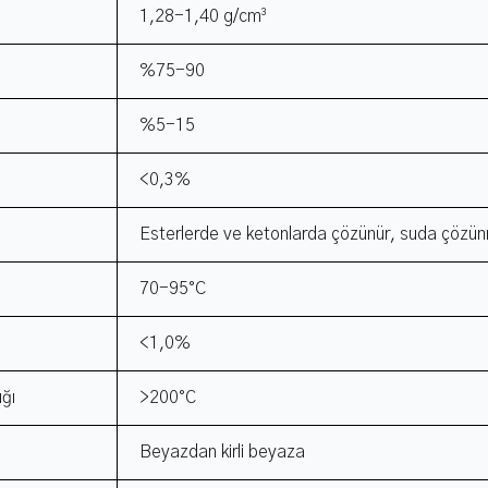
1,28-1,40 g/cm³
%75-90
%5-15
<0,3%
Esterlerde ve ketonlarda çözünür, suda çözü
70-95°C
<1,0%
ğı
>200°C
Beyazdan kirli beyaza