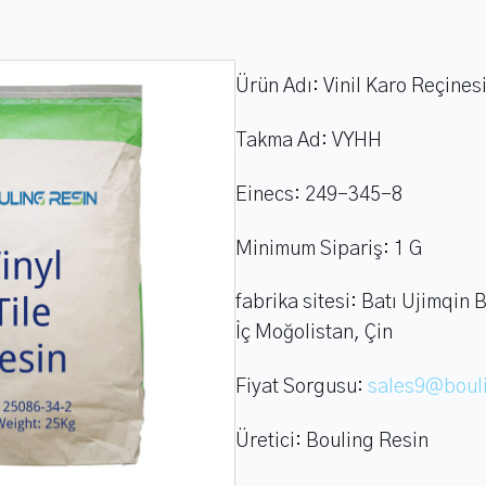
Ürün Adı:
Vinil Karo Reçines
Takma Ad:
VYHH
Einecs:
249-345-8
Minimum Sipariş:
1 G
fabrika sitesi:
Batı Ujimqin Ba
İç Moğolistan, Çin
Fiyat Sorgusu:
sales9@boul
Üretici:
Bouling Resin