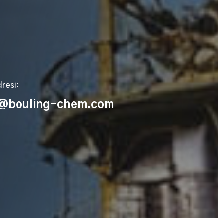
resi:
9@bouling-chem.com