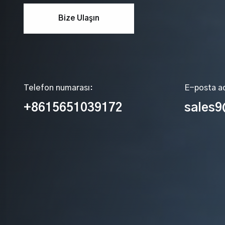
Bize Ulaşın
Telefon numarası:
E-posta ad
+8615651039172
sales